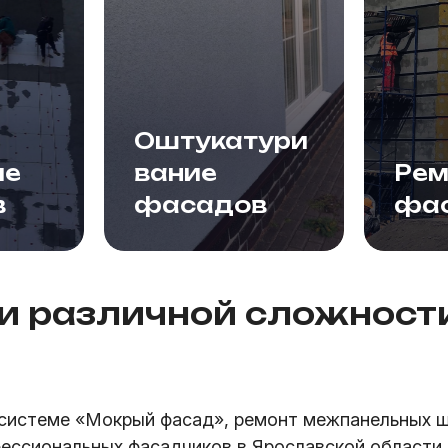
Оштукатури
ие
вание
Рем
в
фасадов
фа
и различной сложности
системе «Мокрый фасад», ремонт межпанельных ш
ессиональных фасадчиков в Ярославской области,