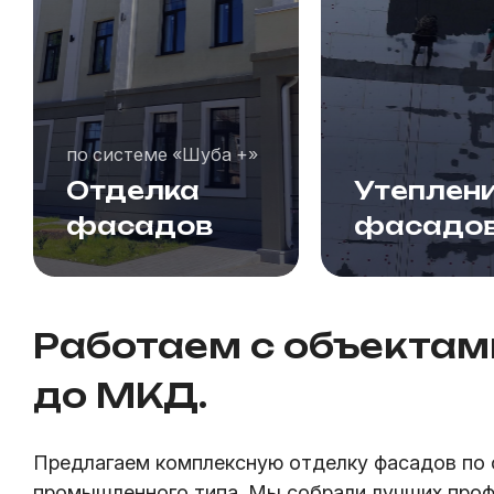
по системе «Шуба +»
Отделка
Утеплен
фасадов
фасадо
Работаем с объектам
до МКД.
Предлагаем комплексную отделку фасадов по 
промышленного типа. Мы собрали лучших проф